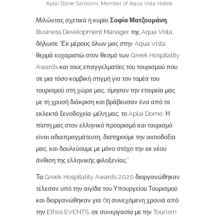
Aplai Dome Santorini, Member of Aqua Vista Hotels
Μιλώντας σχετικά η κυρία
Σοφία Ματζουράνη
,
Business Development Manager της Aqua Vista,
δήλωσε “Εκ μέρους όλων μας στην Aqua Vista
θερμά ευχαριστώ στον θεσμό των Greek Hospitality
Awards και τους επαγγελματίες του τουρισμού που
σε μια τόσο κομβική στιγμή για τον τομέα του
τουρισμού στη χώρα μας, τίμησαν την εταιρεία μας
με τη χρυσή διάκριση και βράβευσαν ένα από τα
εκλεκτά ξενοδοχεία-μέλη μας, το Aplai Dome. Η
πίστη μας στον ελληνικό προορισμό και τουρισμό
είναι αδιαπραγμάτευτη, διατηρούμε την αισιοδοξία
μας, και δουλεύουμε με μόνο στόχο την εκ νέου
άνθιση της ελληνικής φιλοξενίας.”
Τα Greek Hospitality Awards 2020 διοργανώθηκαν
τέλεσαν υπό την αιγίδα του Υπουργείου Τουρισμού
και διοργανώθηκαν για 6η συνεχόμενη χρονιά από
την Ethos EVENTS, σε συνεργασία με την Tourism