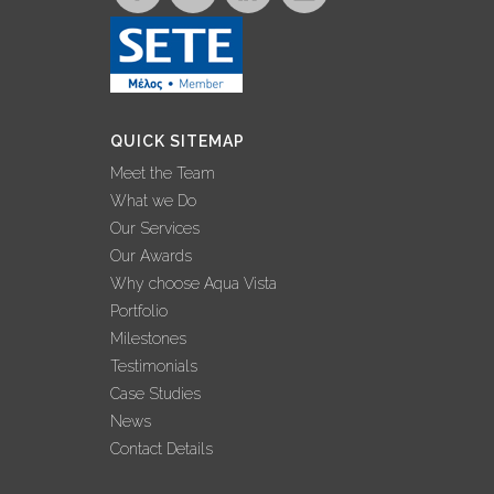
COLLABORATIONS
AND SHARING
EXPERTISE
25 November, 2022
QUICK SITEMAP
INTERVIEW –
Meet the Team
GEORGE
What we Do
GRAFAKOS: ‘2022
Our Services
BEST YEAR EVER
Our Awards
FOR AQUA VISTA’
Why choose Aqua Vista
02 November, 2022
Portfolio
Milestones
AQUA VISTA: 3
Testimonials
ΔΙΑΚΡΙΣΕΙΣ ΣΤΟΝ
Case Studies
ΔΙΕΘΝΗ ΘΕΣΜΟ
News
ΒΡΑΒΕΥΣΕΩΝ
Contact Details
WORLD LUXURY
AWARDS!