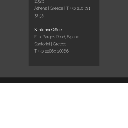
11526
Athens | Greece | T +30 210 721
32 53
ΠΑΡΑΔΟΣΙΑΚΌ
ΠΆΣΧΑ ΣΤΗΝ
Santorini Office
ΣΑΝΤΟΡΊΝΗ ΜΕ
Fira-Pyrgos Road, 847 00 |
ΤΗΝ AQUA VISTA!
Santorini | Greece
11 April, 2022
T +30 22860 28866
AQUA VISTA
EXPANDS
PRESENCE IN
SANTORINI WITH
Design by
Marinet
/ Content curation by
Travel
works
TWO NEW
COLLABORATIONS
IN PYRGOS AND
EMPORIO
VILLAGES
04 February, 2022
English