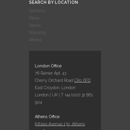
SEARCH BY LOCATION
27 October, 2022
Santorini
Paros
AQUA VISTA: 9
Naxos
ΣΥΜΜΕΤΟΧΕΣ –
Mykonos
9 ΒΡΑΒΕΥΣΕΙΣ
Athens
ΣΤΑ GREEK
HOSPITALITY
AWARDS 2022!
25 October, 2022
London Office
76 Rainier Apt. 43
Cherry Orchard Road
CR0 6FD
ΕΞΑΙΡΕΤΙΚΗ
East Croydon, London
ΧΡΟΝΙΑ ΤΟ 2022
London | UK | T +44 (020) 32 861
ΓΙΑ ΤΑ
ΞΕΝΟΔΟΧΕΙΑ
904
ΥΠΟ ΤΗΝ
ΟΜΠΡΕΛΑ ΤΗΣ
Athens Office
AQUA VISTA
Kifisias Avenue 130, Athens,
05 October, 2022