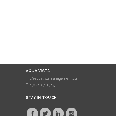
WORLD A
BETTER PLACE
24 February, 2023
AQUA VISTA
STRENGTHENS
ITS PRESENCE ON
NAXOS ISLAND
THROUGH
COLLABORATION
WITH NAXOS
AQUA VISTA
GRANDE VISTA
info@aquavistamanagement.com
22 January, 2023
T: +30 210 7213253
AQUA VISTA
STAY IN TOUCH
MAKES WAVES AT
100% HOTEL
SHOW, FORGING